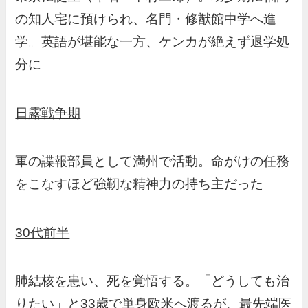
の知人宅に預けられ、名門・修猷館中学へ進
学。英語が堪能な一方、ケンカが絶えず退学処
分に
日露戦争期
軍の諜報部員として満州で活動。命がけの任務
をこなすほど強靭な精神力の持ち主だった
30代前半
肺結核を患い、死を覚悟する。「どうしても治
りたい」と33歳で単身欧米へ渡るが、最先端医